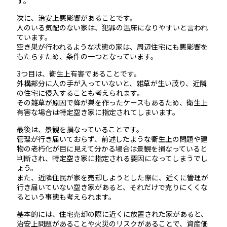
す。
次に、治安上悪影響があることです。
人のいる気配のない家は、犯罪の温床になりやすいと言われ
ています。
空き巣が行われるような状態の家は、周辺住宅にも悪影響を
もたらすため、条件の一つとなっています。
3つ目は、衛生上有害であることです。
外構部分に人の手が入っていないと、雑草が生い茂り、近隣
の住宅に侵入することも考えられます。
その雑草が原因で蜂が巣を作ったケースもあるため、衛生上
有害な場合は特定空き家に指定されてしまいます。
最後は、景観を損なっていることです。
管理が行き届いておらず、前述したような衛生上の問題や建
物の老朽化が目に見えて分かる場合は景観を損なっていると
判断され、特定空き家に指定される要因になってしまうでし
ょう。
また、近隣住民が家を売却しようとした際に、近くに管理が
行き届いていない空き家があると、それだけで売りにくくな
るという事態も考えられます。
基本的には、住宅売却の際に近くに放置された家があると、
治安上問題があることや火災のリスクがあることで、資産価