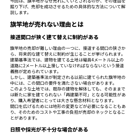
今回は、旗竿地がなぜ売れにくいとされるのか、その理由を
掘り下げ、売却を成功させるための具体的な方法について解
説します。
旗竿地が売れない理由とは
接道間口が狭く建て替えに制約がある
旗竿地の売却が難しい理由の一つに、接道する間口の狭さか
ら、将来的な建て替えに制約が生じることが挙げられます。
建築基準法では、建物を建てる土地は幅員4メートル以上の
道路に2メートル以上接していなければならないという接道
義務が定められています。
しかし、建築基準法が制定される以前に建てられた旗竿地の
中には、この間口の要件を満たさない場合があります。
このような土地では、既存の建物を解体しても、そのままで
は新たに家を建てられない「再建築不可」となる可能性があ
り、購入希望者にとっては大きな懸念材料となります。
間口を広げるためには地形の変更などが必要になることもあ
り、そのためのコストや工事の負担が売却のネックとなるこ
とがあります。
日照や採光が不十分な場合がある