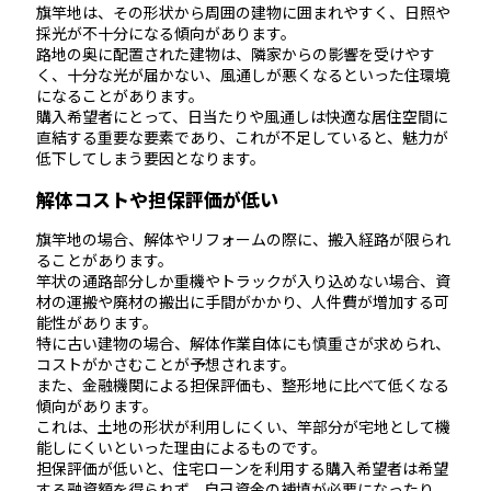
旗竿地は、その形状から周囲の建物に囲まれやすく、日照や
採光が不十分になる傾向があります。
路地の奥に配置された建物は、隣家からの影響を受けやす
く、十分な光が届かない、風通しが悪くなるといった住環境
になることがあります。
購入希望者にとって、日当たりや風通しは快適な居住空間に
直結する重要な要素であり、これが不足していると、魅力が
低下してしまう要因となります。
解体コストや担保評価が低い
旗竿地の場合、解体やリフォームの際に、搬入経路が限られ
ることがあります。
竿状の通路部分しか重機やトラックが入り込めない場合、資
材の運搬や廃材の搬出に手間がかかり、人件費が増加する可
能性があります。
特に古い建物の場合、解体作業自体にも慎重さが求められ、
コストがかさむことが予想されます。
また、金融機関による担保評価も、整形地に比べて低くなる
傾向があります。
これは、土地の形状が利用しにくい、竿部分が宅地として機
能しにくいといった理由によるものです。
担保評価が低いと、住宅ローンを利用する購入希望者は希望
する融資額を得られず、自己資金の補填が必要になったり、