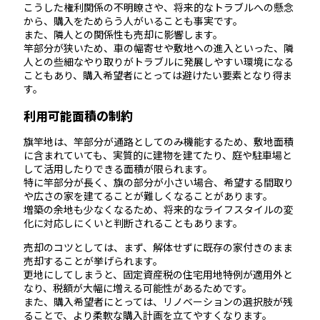
こうした権利関係の不明瞭さや、将来的なトラブルへの懸念
から、購入をためらう人がいることも事実です。
また、隣人との関係性も売却に影響します。
竿部分が狭いため、車の幅寄せや敷地への進入といった、隣
人との些細なやり取りがトラブルに発展しやすい環境になる
こともあり、購入希望者にとっては避けたい要素となり得ま
す。
利用可能面積の制約
旗竿地は、竿部分が通路としてのみ機能するため、敷地面積
に含まれていても、実質的に建物を建てたり、庭や駐車場と
して活用したりできる面積が限られます。
特に竿部分が長く、旗の部分が小さい場合、希望する間取り
や広さの家を建てることが難しくなることがあります。
増築の余地も少なくなるため、将来的なライフスタイルの変
化に対応しにくいと判断されることもあります。
売却のコツとしては、まず、解体せずに既存の家付きのまま
売却することが挙げられます。
更地にしてしまうと、固定資産税の住宅用地特例が適用外と
なり、税額が大幅に増える可能性があるためです。
また、購入希望者にとっては、リノベーションの選択肢が残
ることで、より柔軟な購入計画を立てやすくなります。